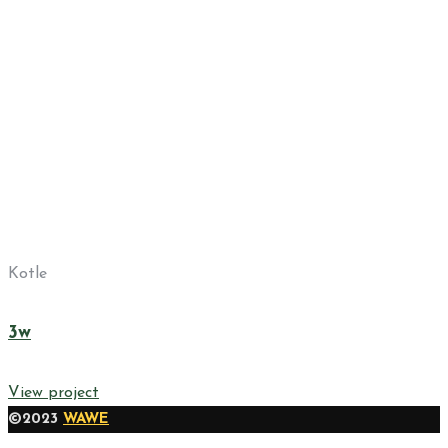
Kotle
3w
View project
©2023
WAWE