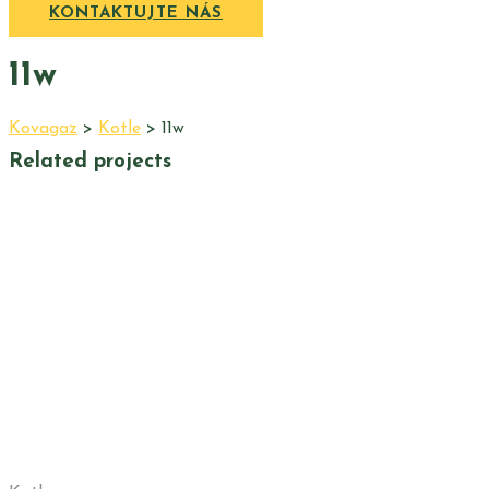
KONTAKTUJTE NÁS
11w
Kovagaz
>
Kotle
>
11w
Related projects