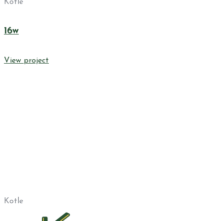
Kotle
16w
View project
Kotle