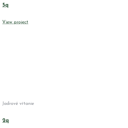
5q
View project
Jadrové vŕtanie
2q