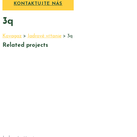
KONTAKTUJTE NÁS
3q
Kovagaz
>
Jadrové vŕtanie
>
3q
Related projects