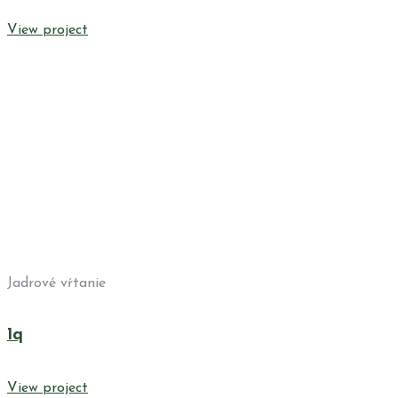
View project
Jadrové vŕtanie
1q
View project