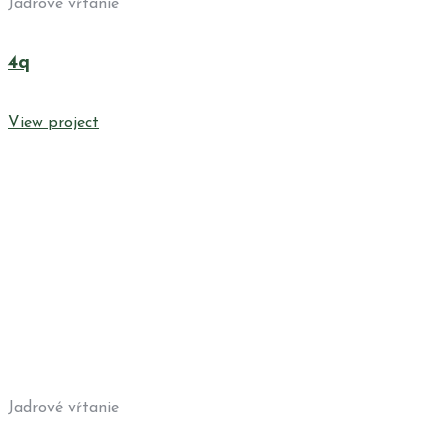
Jadrové vŕtanie
4q
View project
Jadrové vŕtanie