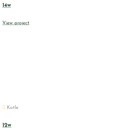
14w
View project
Kotle
12w