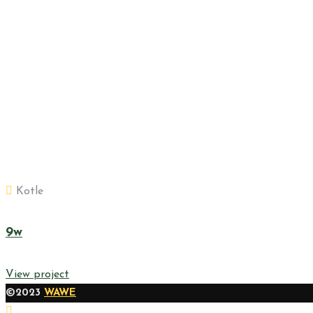
Kotle
9w
View project
©2023
WAWE