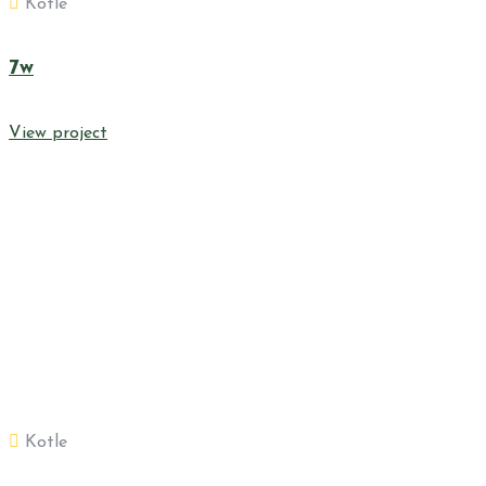
Kotle
7w
View project
Kotle